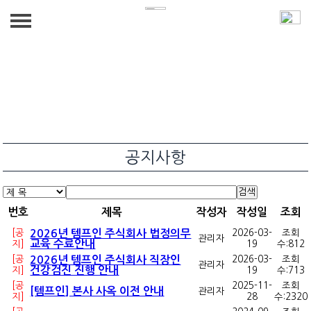
회사소개
Company for a brighter tomorrow
사업분야
인사말
We connect people with optimal conditions
찾아오시는길
인재파견
채용정보
공지사항
아웃소싱
상시채용
공지사항
검색
채용대행/헤드헌팅
공지사항
번호
제목
작성자
작성일
조회
페이롤
자료실
[공
2026년 템프인 주식회사 법정의무
2026-03-
조회
관리자
교육 수료안내
지]
19
수:
812
[공
2026년 템프인 주식회사 직장인
2026-03-
조회
관리자
건강검진 진행 안내
지]
19
수:
713
[공
2025-11-
조회
[템프인] 본사 사옥 이전 안내
관리자
지]
28
수:
2320