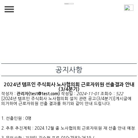
회사소개
Company for a brighter tomorrow
사업분야
인사말
We connect people with optimal conditions
찾아오시는길
인재파견
채용정보
공지사항
아웃소싱
상시채용
공지사항
2024년 템프인 주식회사 노사협의회 근로자위원 선출결과 안내
채용대행/헤드헌팅
공지사항
(3/4분기)
작성자 :
관리자(test@test.com)
작성일 :
2024-11-01
조회수 :
522
[2024년 템프인 주식회사 노사협의회 설치 관련 공고(3/4분기)]게시글에
페이롤
자료실
의거하여 근로자위원 선출 결과를 하기와 같이 안내 드립니다.
1. 선출인원 : 0명
2. 추후 추진계획 : 2024.12월 중 노사협의회 근로자위원 재 선출 안내 예정.