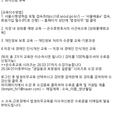
5. 퇴직연금 교육
[교육이수방법]
1. 서울시평생학습 포털 접속(https://sll.seoul.go.kr/) → '서울배움e' 접속,
회원가입 필수(PC로 진행) → 홈페이지 상단에 '법정의무' 탭 클릭
2. 직장 내 성희롱 예방 교육 → 손수호변호사의 사건속으로 [성희롱예방교
육]
3. 개인정보 보호 교육 → 개인정보 처리자 수준별 교육-기본과정
4.직장 내 장애인 인식개선 교육 → 직장 내 장애인 인식개선 교육
(위의 총 3가지 교육만 이수하시면 됩니다./ 강의를 100%들으셔야 수료증
신청가능)
**손수호교육 시리즈는 26.03.31까지 수강가능합니다.
26.04.01이후부터는 "권일용과 표창원의 질문들" 시리즈로 수강 요망
로그인 후 법정의무교육 선택하시고 강의명 검색란에 위 강의를 검색하여 수
강신청 클릭 후
마이페이지에서 수강 후 수강종료 클릭하여 수료증 출력 및 지원팀 제출
(tempin_hr1@naver.com) ☞ 메일제목 : 소속_이름_생년월일
※ 소속 근로장에서 법정의무교육을 이수하신분은 수료증을 이메일로 발송
부탁드립니다.