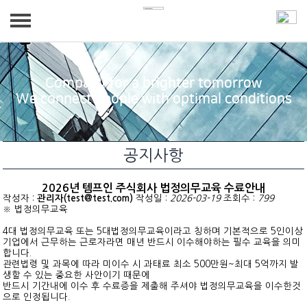
회사소개
Company for a brighter tomorrow
사업분야
인사말
We connect people with optimal conditions
찾아오시는길
인재파견
채용정보
공지사항
아웃소싱
상시채용
공지사항
2026년 템프인 주식회사 법정의무교육 수료안내
채용대행/헤드헌팅
공지사항
작성자 :
관리자(test@test.com)
작성일 :
2026-03-19
조회수 :
799
※ 법정의무교육
페이롤
자료실
4대 법정의무교육 또는 5대법정의무교육이라고 칭하며 기본적으로 5인이상
기업에서 근무하는 근로자라면 매년 반드시 이수해야하는 필수 교육을 의미
합니다.
관련법령 및 과목에 따라 미이수 시 과태료 최소 500만원~최대 5억까지 발
생할 수 있는 중요한 사안이기 때문에
반드시 기간내에 이수 후 수료증을 제출해 주셔야 법정의무교육을 이수한것
으로 인정됩니다.