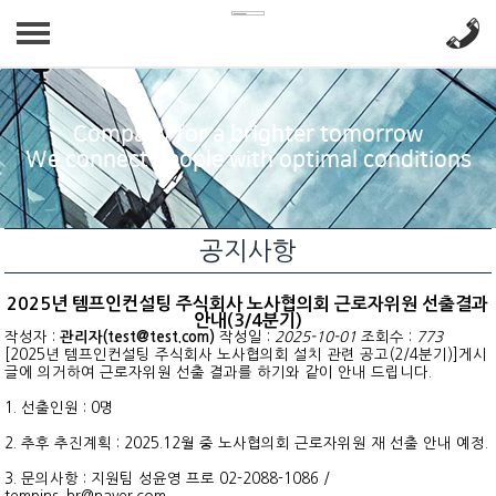
회사소개
Company for a brighter tomorrow
사업분야
인사말
We connect people with optimal conditions
찾아오시는길
인재파견
채용정보
공지사항
아웃소싱
상시채용
공지사항
2025년 템프인컨설팅 주식회사 노사협의회 근로자위원 선출결과
채용대행/헤드헌팅
공지사항
안내(3/4분기)
작성자 :
관리자(test@test.com)
작성일 :
2025-10-01
조회수 :
773
[2025년 템프인컨설팅 주식회사 노사협의회 설치 관련 공고(2/4분기)]게시
페이롤
자료실
글에 의거하여 근로자위원 선출 결과를 하기와 같이 안내 드립니다.
1. 선출인원 : 0명
2. 추후 추진계획 : 2025.12월 중 노사협의회 근로자위원 재 선출 안내 예정.
3. 문의사항 : 지원팀 성윤영 프로 02-2088-1086 /