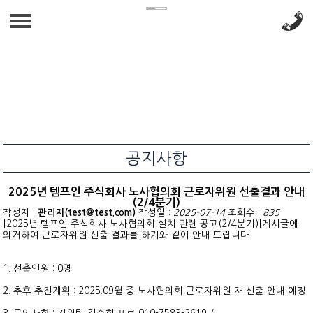
회사소개
Company for a brighter tomorrow
사업분야
인사말
We connect people with optimal conditions
찾아오시는길
인재파견
채용정보
공지사항
아웃소싱
상시채용
공지사항
2025년 템프인 주식회사 노사협의회 근로자위원 선출결과 안내
채용대행/헤드헌팅
공지사항
(2/4분기)
작성자 :
관리자(test@test.com)
작성일 :
2025-07-14
조회수 :
835
[2025년 템프인 주식회사 노사협의회 설치 관련 공고(2/4분기)]게시글에
페이롤
자료실
의거하여 근로자위원 선출 결과를 하기와 같이 안내 드립니다.
1. 선출인원 : 0명
2. 추후 추진계획 : 2025.09월 중 노사협의회 근로자위원 재 선출 안내 예정.